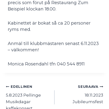
precis som förut på Restaurang Zum
Beispiel klockan 18.00.
Kabinettet är bokat så ca 20 personer
ryms med.
Anmäl till klubbmästaren senast 6.11.2023
– välkommen!
Monica Rosendahl tfn 040 544 8911
Artikkelien
EDELLINEN
SEURAAVA
selaus
5.8.2023 Pellinge
18.11.2023
Musikdagar
Jubileumsfest
kaffekonsert