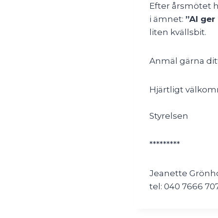
Efter årsmötet h
i ämnet:
”AI ger
liten kvällsbit.
Anmäl gärna ditt
Hjärtligt välko
Styrelsen
*********
Jeanette Grönh
tel: 040 7666 70