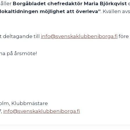
åller
Borgåbladet chefredaktör Maria Björkqvist
e
 lokaltidningen möjlighet att överleva”
. Kvällen a
 deltagande till
info@svenskaklubbeniborga.fi
före 
mna på årsmöte!
olm, Klubbmästare
7,
info@svenskaklubbeniborga.fi