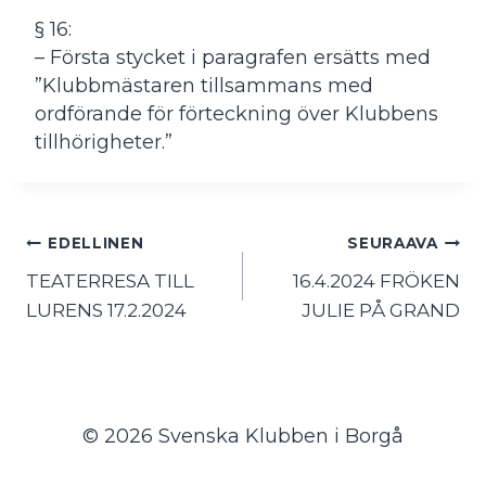
§ 16:
– Första stycket i paragrafen ersätts med
”Klubbmästaren tillsammans med
ordförande för förteckning över Klubbens
tillhörigheter.”
Artikkelien
EDELLINEN
SEURAAVA
selaus
TEATERRESA TILL
16.4.2024 FRÖKEN
LURENS 17.2.2024
JULIE PÅ GRAND
© 2026 Svenska Klubben i Borgå