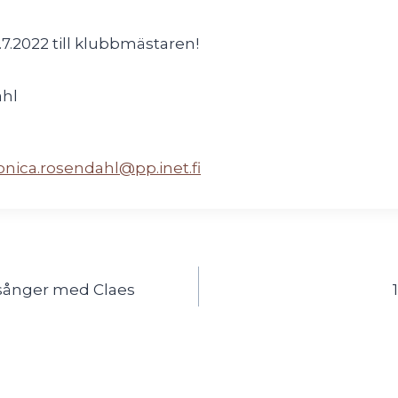
7.2022 till klubbmästaren!
hl
nica.rosendahl@pp.inet.fi
h sånger med Claes