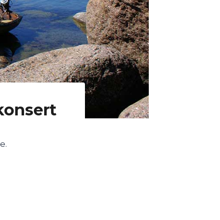
konsert
e.