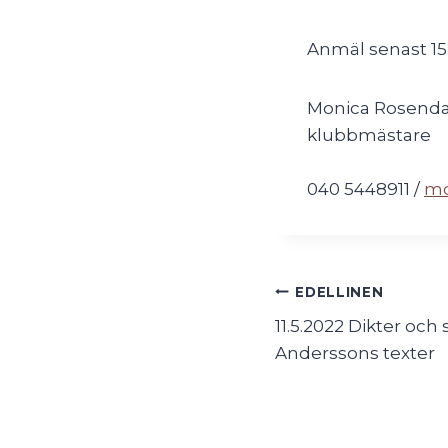
Anmäl senast 15.
Monica Rosenda
klubbmästare
040 5448911 /
mo
Artikkelien
EDELLINEN
11.5.2022 Dikter oc
selaus
Anderssons texter